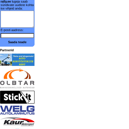
rally.ee
lugeja saab
sündivate uudiste kohta
ise vihjeid anda:
E-posti aadress:
Saada teade
Partnerid