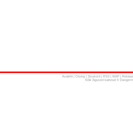
Avaleht
|
Otsing
|
Sisukord
|
RSS
|
WAP
|
Reklaa
Kõik õigused kaitstud © Danger