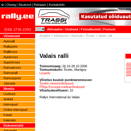
|
Otsing
|
Sisukord
|
Reklaam
|
Kontaktinfo
Aktuaalne
|
Uudised
|
Fotoalbumid
|
Foorum
Avaleht
>
Võistlused
>
Autoralli
>
Šveits
> Valais ralli
Võistlused
Autoralli
Rallisprint
Rallikross
Valais ralli
Autokross
Superkross
20
Toimumisaeg:
26.10-28.10.2006
20
Rahvakross
Toimumiskoht:
Šveits, Martigny
20
Rahvaralli
Lisainfo
20
Rahvasprint
Võistlus kuulub punktiarvestusse:
Šveitsi meistrivõistlused
Jäärada
Põhja-Euroopa karikavõistlused
Meedia
Võistluskoefitsent:
10
Uudised
Rallye International du Valais
Artiklid
Intervjuud
Online intervjuud
Fotod
Kalender
Dokumendid
Ankeedid