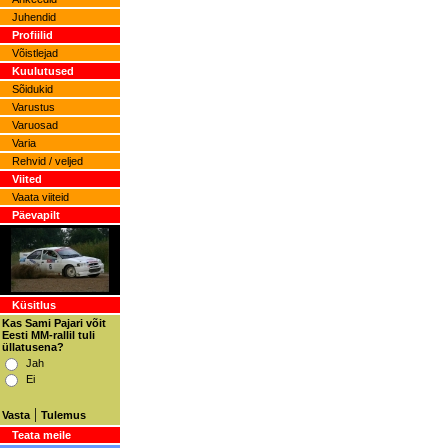
Juhendid
Profiilid
Võistlejad
Kuulutused
Sõidukid
Varustus
Varuosad
Varia
Rehvid / veljed
Viited
Vaata viiteid
Päevapilt
Küsitlus
Kas Sami Pajari võit
Eesti MM-rallil tuli
üllatusena?
Jah
Ei
|
Vasta
Tulemus
Teata meile