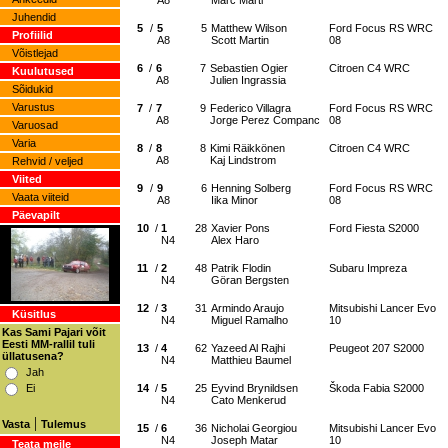
A8
Marc Marti
Juhendid
5
/
5
5
Matthew Wilson
Ford Focus RS WRC
Profiilid
A8
Scott Martin
08
Võistlejad
6
/
6
7
Sebastien Ogier
Citroen C4 WRC
Kuulutused
A8
Julien Ingrassia
Sõidukid
Varustus
7
/
7
9
Federico Villagra
Ford Focus RS WRC
A8
Jorge Perez Companc
08
Varuosad
Varia
8
/
8
8
Kimi Räikkönen
Citroen C4 WRC
A8
Kaj Lindstrom
Rehvid / veljed
Viited
9
/
9
6
Henning Solberg
Ford Focus RS WRC
Vaata viiteid
A8
Iika Minor
08
Päevapilt
10
/
1
28
Xavier Pons
Ford Fiesta S2000
N4
Alex Haro
11
/
2
48
Patrik Flodin
Subaru Impreza
N4
Göran Bergsten
12
/
3
31
Armindo Araujo
Mitsubishi Lancer Evo
Küsitlus
N4
Miguel Ramalho
10
Kas Sami Pajari võit
Eesti MM-rallil tuli
13
/
4
62
Yazeed Al Rajhi
Peugeot 207 S2000
üllatusena?
N4
Matthieu Baumel
Jah
Ei
14
/
5
25
Eyvind Brynildsen
Škoda Fabia S2000
N4
Cato Menkerud
|
Vasta
Tulemus
15
/
6
36
Nicholai Georgiou
Mitsubishi Lancer Evo
N4
Joseph Matar
10
Teata meile