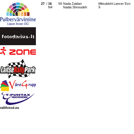
27
/
16
59
Nada Zaidan
Mitsubishi Lancer Evo
N4
Nadia Shnoudeh
9
rallifotod.eu