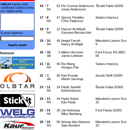
rally.ee
lugeja saab
16
/
7
53
Per-Gunnar Andersson
Škoda Fabia S2000
sündivate uudiste kohta
N4
Jonas Andersson
ise vihjeid anda:
17
/
8
47
Spyros Pavlides
Subaru Impreza
N4
Chris Patterson
18
/
9
22
Nasser Al-Attiyah
Škoda Fabia S2000
N4
Giovanni Bernacchini
E-posti aadress:
19
/
10
49
Amjad Farrah
Mitsubishi Lancer Evo
N4
Nancy Al-Majali
9
Saada teade
20
/
10
3
Mikko Hirvonen
Ford Focus RS WRC
Partnerid
A8
Jarmo Lehtinen
09
21
/
11
45
Rui Wang
Subaru Impreza
N4
Hongyu Pan
22
/
1
56
Karl Kruuda
Suzuki Swift S1600
A6
Martin Järveoja
23
/
12
24
Patrik Sandell
Škoda Fabia S2000
N4
Emil Axelsson
24
/
13
44
Paulo Nobre
Mitsubishi Lancer Evo
N4
Edu Paula
10
25
/
14
29
Jari Ketomaa
Ford Fiesta S2000
N4
Mika Stenberg
26
/
15
58
Ammar Abu Namous
Mitsubishi Lancer Evo
N4
Sate Bustami
10