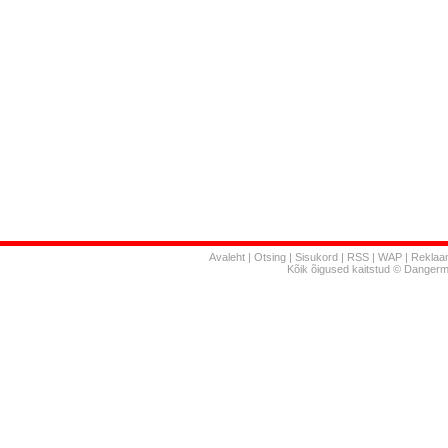
Avaleht
|
Otsing
|
Sisukord
|
RSS
|
WAP
|
Reklaa
Kõik õigused kaitstud © Danger